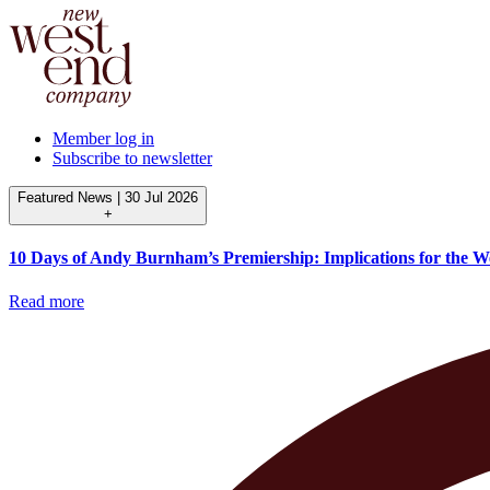
Member log in
Subscribe to newsletter
Featured News
|
30 Jul 2026
+
10 Days of Andy Burnham’s Premiership: Implications for the W
Read more